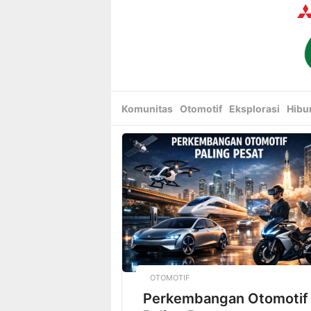
Skip
to
content
Komunitas
Otomotif
Eksplorasi
Hibu
OTOMOTIF
Perkembangan Otomotif