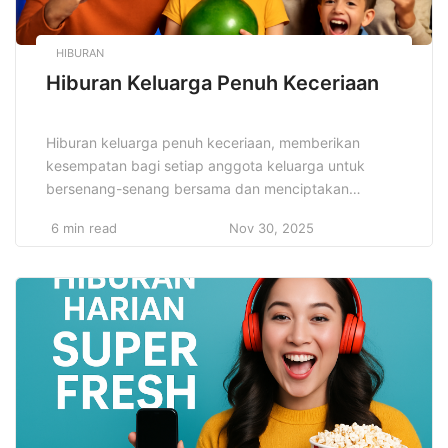
HIBURAN
Hiburan Keluarga Penuh Keceriaan
Hiburan keluarga penuh keceriaan, memberikan
kesempatan bagi setiap anggota keluarga untuk
bersenang-senang bersama dan menciptakan
kenangan tak terlupakan. Kegiatan yang melibatkan
6 min read
Nov 30, 2025
seluruh anggota keluarga, baik anak-anak maupun
orang dewasa, tidak hanya menyenangkan, tetapi
juga mempererat hubungan. Dalam dunia yang serba
cepat ini, mencari waktu untuk berkumpul dengan
keluarga dan menikmati hiburan bersama menjadi hal
yang […]