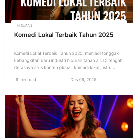
HIBURAN
Komedi Lokal Terbaik Tahun 2025
Komedi Lokal Terbaik Tahun 2025, menjadi tonggak
kebangkitan baru industri hiburan tanah air. Di tengah
derasnya arus konten global, komedi lokal justru
mencuri perhatian dengan kekuatan autentiknya. Dari
6 min read
Des 06, 2025
panggung stand-up, layar bioskop, hingga platform
digital, komedian Indonesia sukses memadukan
kearifan lokal dengan selera humor modern yang
cerdas. Fenomena ini membuktikan bahwa tawa tetap
menjadi bahasa […]