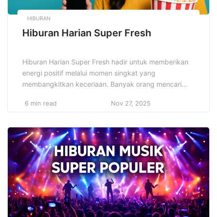
HIBURAN
Hiburan Harian Super Fresh
Hiburan Harian Super Fresh hadir untuk memberikan
energi positif melalui momen singkat yang
membangkitkan keceriaan. Banyak orang mencari
cara sederhana untuk melepaskan penat setelah
6 min read
Nov 27, 2025
menjalani aktivitas padat. Hiburan ringan membantu
pikiran tetap segar, terutama ketika kontennya
relevan dan mudah dinikmati. Kreator menyajikan ide
segar yang menarik perhatian sejak awal. Situasi ini
membuat hiburan harian berkembang […]