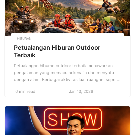
HIBURAN
Petualangan Hiburan Outdoor
Terbaik
Petualangan hiburan outdoor terbaik menawarkan
pengalaman yang memacu adrenalin dan menyatu
dengan alam. Berbagai aktivitas luar ruangan, seperti
hiking, bersepeda, atau camping, tidak hanya
6 min read
Jan 13, 2026
menyegarkan fisik, tetapi juga memberi kesempatan
untuk menghilangkan stres. Hiburan outdoor
menghubungkan kita dengan alam sambil
memberikan kegembiraan yang tak tergantikan.
Melalui petualangan hiburan outdoor terbaik, kita bisa
merasakan kebebasan sejati. […]