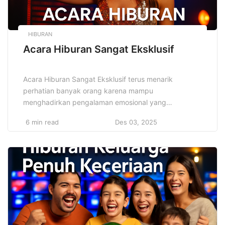
HIBURAN
Acara Hiburan Sangat Eksklusif
Acara Hiburan Sangat Eksklusif terus menarik
perhatian banyak orang karena mampu
menghadirkan pengalaman emosional yang
memanjakan indra. Para penikmat hiburan mencari
6 min read
Des 03, 2025
sensasi yang memuaskan rasa ingin tahu melalui
pertunjukan yang menyatukan musik, seni visual,
komedi, dan kreativitas modern. Saya mengikuti
berbagai perkembangan hiburan dalam satu dekade
terakhir sehingga saya memahami perubahan tren
yang mengarah pada […]