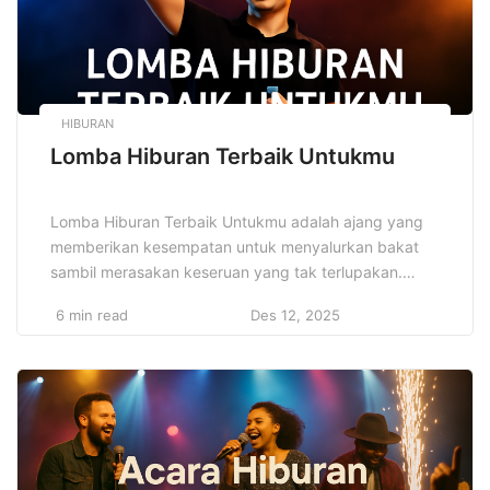
HIBURAN
Lomba Hiburan Terbaik Untukmu
Lomba Hiburan Terbaik Untukmu adalah ajang yang
memberikan kesempatan untuk menyalurkan bakat
sambil merasakan keseruan yang tak terlupakan.
Berbagai jenis lomba hiburan, seperti lomba
6 min read
Des 12, 2025
menyanyi, tari, atau seni rupa, memungkinkan peserta
untuk menunjukkan kemampuan mereka dan bersaing
dengan orang lain dalam suasana yang
menyenangkan. Mengikuti lomba hiburan bukan
hanya soal kompetisi, tetapi juga tentang menikmati
[…]