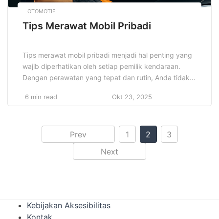
OTOMOTIF
Tips Merawat Mobil Pribadi
Tips merawat mobil pribadi menjadi hal penting yang
wajib diperhatikan oleh setiap pemilik kendaraan.
Dengan perawatan yang tepat dan rutin, Anda tidak
hanya menjaga performa mobil tetap prima, tetapi
6 min read
Okt 23, 2025
juga memperpanjang umur kendaraan serta
mengurangi risiko kerusakan mendadak yang bisa
menguras kantong. Banyak orang sering
mengabaikan langkah-langkah sederhana yang
Prev
1
2
3
sebenarnya efektif untuk menjaga kondisi mobil […]
Next
Kebijakan Aksesibilitas
Kontak