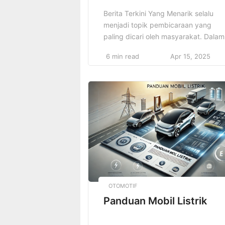
Berita Terkini Yang Menarik selalu
menjadi topik pembicaraan yang
paling dicari oleh masyarakat. Dalam
dunia yang terus bergerak cepat,
6 min read
Apr 15, 2025
informasi baru datang tanpa henti.
Banyak orang ingin tahu apa yang
sedang terjadi di dunia, baik itu dal
politik, hiburan, olahraga, atau
teknologi. Masyarakat sering mencar
berita yang dapat memberikan
perspektif baru atau kejadian yang
mempengaruhi […]
OTOMOTIF
Panduan Mobil Listrik