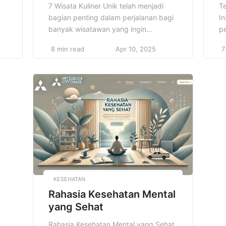
7 Wisata Kuliner Unik telah menjadi
T
bagian penting dalam perjalanan bagi
In
banyak wisatawan yang ingin
pe
merasakan kelezatan masakan khas
b
8 min read
Apr 10, 2025
7
dari berbagai penjuru dunia. Tidak
in
hanya mencicipi makanan lezat, tetapi
te
ik
juga merasakan pengalaman unik
t
yang memadukan budaya, tradisi, dan
be
rasa. “7 Wisata Kuliner Unik ” adalah
su
sebuah konsep yang membawa kita
B
untuk lebih memahami betapa
d
pentingnya […]
m
ih
w
KESEHATAN
Rahasia Kesehatan Mental
yang Sehat
Rahasia Kesehatan Mental yang Sehat