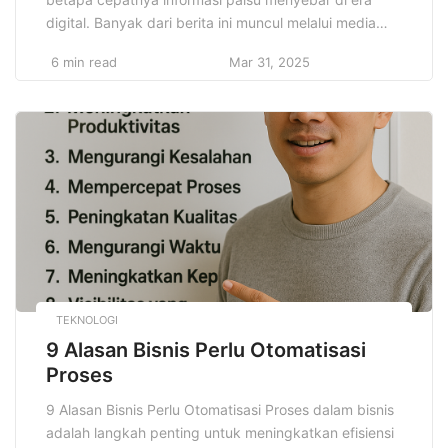
digital. Banyak dari berita ini muncul melalui media
sosial, grup chat, atau platform daring lainnya yang
6 min read
Mar 31, 2025
menyebarkan informasi tanpa verifikasi terlebih
dahulu. Sayangnya, karena dikemas dengan judul
sensasional dan tampak meyakinkan, berita-berita ini
kerap dipercaya begitu saja oleh masyarakat tanpa
[…]
TEKNOLOGI
9 Alasan Bisnis Perlu Otomatisasi
Proses
9 Alasan Bisnis Perlu Otomatisasi Proses dalam bisnis
adalah langkah penting untuk meningkatkan efisiensi