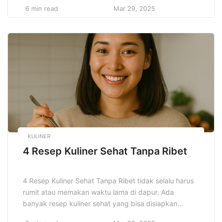
dengan kecepatan dan performa tinggi,
6 min read
Mar 29, 2025
membutuhkan perhatian lebih dalam hal perawatan
agar tetap optimal di jalan. Salah satu langkah
pertama yang perlu dilakukan adalah rutin mengganti
oli mesin. Oli berfungsi untuk melumasi mesin dan
menjaga agar […]
KULINER
4 Resep Kuliner Sehat Tanpa Ribet
4 Resep Kuliner Sehat Tanpa Ribet tidak selalu harus
rumit atau memakan waktu lama di dapur. Ada
banyak resep kuliner sehat yang bisa disiapkan
dengan mudah dan cepat, tanpa mengorbankan rasa