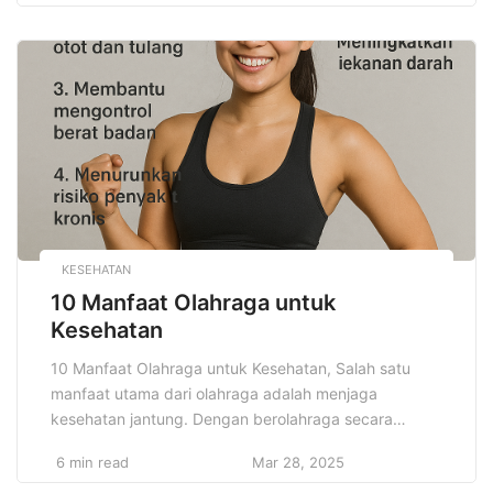
dapat melibatkan berbagai anggota komunitas
dengan tema tertentu, memungkinkan mereka untuk
menampilkan karya seni mereka di hadapan publik.
Selain sebagai platform untuk menampilkan […]
KESEHATAN
10 Manfaat Olahraga untuk
Kesehatan
10 Manfaat Olahraga untuk Kesehatan, Salah satu
manfaat utama dari olahraga adalah menjaga
kesehatan jantung. Dengan berolahraga secara
teratur, sirkulasi darah meningkat, yang membantu
6 min read
Mar 28, 2025
memperkuat otot jantung dan meningkatkan