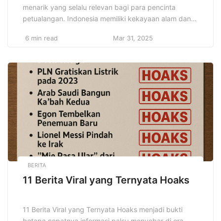
menarik yang selalu relevan bagi para pencinta
petualangan. Indonesia memiliki kekayaan alam dan
budaya yang luar biasa, mulai dari gunung, pantai,
6 min read
Mar 31, 2025
danau, hingga desa adat yang memukau. Setiap
destinasi memiliki daya tarik tersendiri yang membuat
wisatawan lokal maupun mancanegara ingin terus
menjelajah. Eksplorasi wisata bukan hanya soal jalan-
jalan, […]
BERITA
11 Berita Viral yang Ternyata Hoaks
11 Berita Viral yang Ternyata Hoaks menjadi bukti
betapa cepatnya informasi palsu menyebar di era