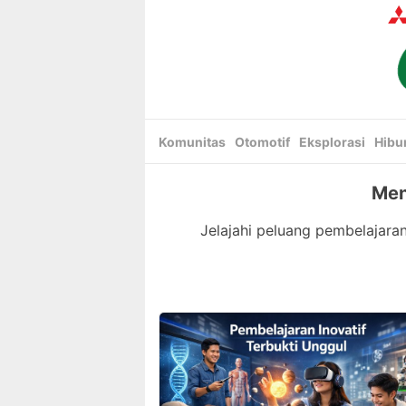
Skip
to
content
Komunitas
Otomotif
Eksplorasi
Hibu
Men
Jelajahi peluang pembelajar