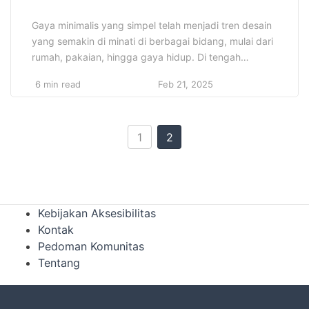
Gaya minimalis yang simpel telah menjadi tren desain
yang semakin di minati di berbagai bidang, mulai dari
rumah, pakaian, hingga gaya hidup. Di tengah
kehidupan yang serba cepat dan penuh tekanan,
6 min read
Feb 21, 2025
banyak orang mulai merasa terbebani oleh banyaknya
barang, informasi, dan kegiatan yang memenuhi
ruang mereka. Gaya yang simpel menawarkan solusi
untuk masalah ini dengan […]
1
2
Kebijakan Aksesibilitas
Kontak
Pedoman Komunitas
Tentang