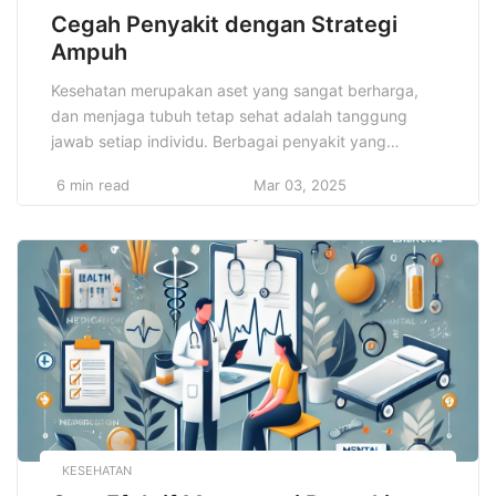
Cegah Penyakit dengan Strategi
Ampuh
Kesehatan merupakan aset yang sangat berharga,
dan menjaga tubuh tetap sehat adalah tanggung
jawab setiap individu. Berbagai penyakit yang
berkembang saat ini, baik itu penyakit jantung,
6 min read
Mar 03, 2025
diabetes, stroke, maupun kanker, sering kali
berhubungan dengan gaya hidup yang tidak sehat.
Oleh karena itu, pencegahan merupakan langkah
yang lebih efektif daripada pengobatan. Cegah
penyakit dengan strategi ampuh […]
KESEHATAN