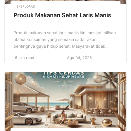
EKSPLORASI
Produk Makanan Sehat Laris Manis
Produk makanan sehat laris manis kini menjadi pilihan
utama konsumen yang semakin sadar akan
pentingnya gaya hidup sehat. Masyarakat tidak
hanya mencari makanan yang lezat, tapi juga
6 min read
Agu 04, 2025
bernutrisi tinggi dan bebas dari bahan pengawet atau
kimia berbahaya. Tren ini mendorong banyak pelaku
bisnis untuk menghadirkan produk makanan sehat
yang inovatif dan menarik, mulai dari camilan organik,
[…]