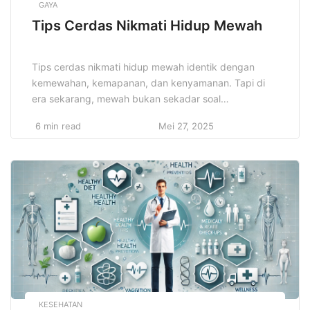
GAYA
Tips Cerdas Nikmati Hidup Mewah
Tips cerdas nikmati hidup mewah identik dengan
kemewahan, kemapanan, dan kenyamanan. Tapi di
era sekarang, mewah bukan sekadar soal
menghamburkan uang atau pamer kekayaan. Banyak
6 min read
Mei 27, 2025
orang sukses yang memilih menjalani gaya hidup
mewah secara cerdas, penuh perencanaan, dan tetap
seimbang secara finansial. Mewah kini bukan hanya
label, tetapi juga soal kualitas hidup, pengalaman
premium, dan […]
KESEHATAN