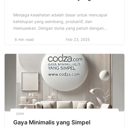
Menjaga kesehatan adalah dasar untuk mencapai
kehidupan yang seimbang, produktif, dan
memuaskan. Dengan dunia yang penuh dengan
tuntutan dan stres, semakin banyak orang yang
6 min read
Feb 23, 2025
menyadari pentingnya pola hidup sehat. Namun,
banyak yang merasa kesulitan untuk memulai dan
mempertahankan gaya hidup sehat. Kami akan
membahas berbagai kunci sehat lebih baik yang
efektif, yang akan membantu Anda […]
GAYA
Gaya Minimalis yang Simpel