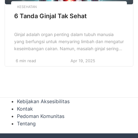
KESEHATAN
6 Tanda Ginjal Tak Sehat
Ginjal adalah organ penting dalam tubuh manusia
yang berfungsi untuk menyaring limbah dan mengatur
keseimbangan cairan. Namun, masalah ginjal sering
kali tidak terdeteksi sejak dini karena gejalanya yang
6 min read
Apr 19, 2025
bisa sangat halus. Mengidentifikasi “6 Tanda Ginjal
Tak Sehat” sangat penting untuk mencegah penyakit
ginjal yang lebih serius, seperti gagal ginjal. Dengan
memahami tanda-tanda tersebut, Anda dapat […]
Kebijakan Aksesibilitas
Kontak
Pedoman Komunitas
Tentang