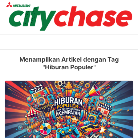
Skip
to
content
Menampilkan Artikel dengan Tag
"Hiburan Populer"