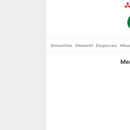
Skip
to
content
Komunitas
Otomotif
Eksplorasi
Hibu
Men