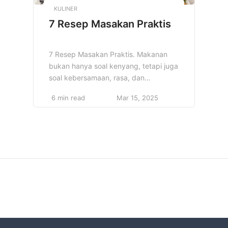
KULINER
7 Resep Masakan Praktis
7 Resep Masakan Praktis. Makanan
bukan hanya soal kenyang, tetapi juga
soal kebersamaan, rasa, dan
kenangan yang tercipta. Setiap hari,
6 min read
Mar 15, 2025
banyak orang mencari cara untuk
menyajikan hidangan yang tidak
hanya enak, tetapi juga praktis dan
mudah dibuat. Namun, bagaimana jika
Anda bisa menggabungkan
kepraktisan dengan cita rasa yang
spesial? Berikut adalah 7 resep
masakan praktis […]