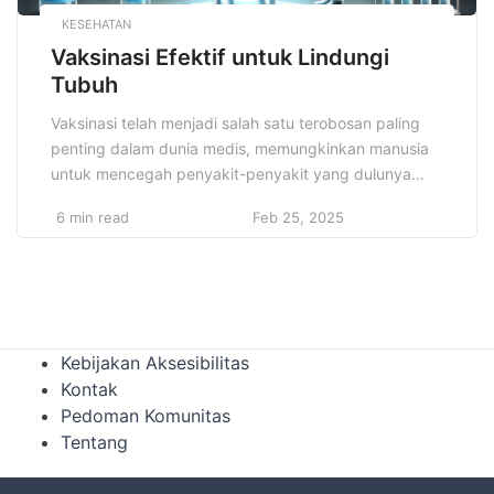
KESEHATAN
Vaksinasi Efektif untuk Lindungi
Tubuh
Vaksinasi telah menjadi salah satu terobosan paling
penting dalam dunia medis, memungkinkan manusia
untuk mencegah penyakit-penyakit yang dulunya
bisa berakibat fatal. Vaksinasi efektif untuk lindungi
6 min read
Feb 25, 2025
tubuh dari berbagai jenis penyakit yang dapat
menular, termasuk penyakit yang menyebabkan
wabah global seperti polio, campak, dan COVID-19.
Dengan beragamnya penyakit yang dapat di cegah,
vaksinasi telah terbukti tidak […]
Kebijakan Aksesibilitas
Kontak
Pedoman Komunitas
Tentang