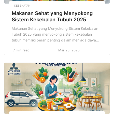
KESEHATAN
Makanan Sehat yang Menyokong
Sistem Kekebalan Tubuh 2025
Makanan Sehat yang Menyokong Sistem Kekebalan
Tubuh 2025 yang menyokong sistem kekebalan
tubuh memiliki peran penting dalam menjaga daya
tahan tubuh agar tetap kuat melawan penyakit. Salah
7 min read
Mar 23, 2025
satu kunci utama untuk memperkuat sistem imun
adalah dengan mengonsumsi makanan yang kaya
akan vitamin dan mineral. Vitamin C, misalnya, yang
banyak ditemukan dalam buah jeruk, kiwi, dan […]