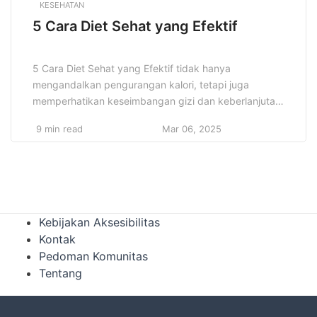
KESEHATAN
5 Cara Diet Sehat yang Efektif
5 Cara Diet Sehat yang Efektif tidak hanya
mengandalkan pengurangan kalori, tetapi juga
memperhatikan keseimbangan gizi dan keberlanjutan
dalam jangka panjang. Salah satu cara diet sehat
9 min read
Mar 06, 2025
yang efektif adalah dengan mengatur pola makan
yang teratur dan menghindari makan berlebihan.
Membagi porsi makanan menjadi 5-6 kali makan kecil
setiap hari dapat membantu mengatur metabolisme
tubuh dan […]
Kebijakan Aksesibilitas
Kontak
Pedoman Komunitas
Tentang