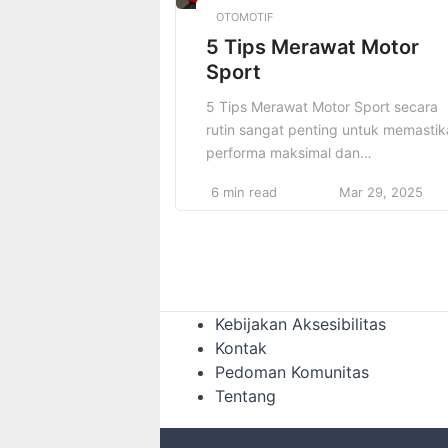
OTOMOTIF
5 Tips Merawat Motor
Sport
5 Tips Merawat Motor Sport secara
rutin sangat penting untuk memasti
performa maksimal dan
memperpanjang umur kendaraan.
6 min read
Mar 29, 2025
Motor sport, dengan kecepatan dan
performa tinggi, membutuhkan
perhatian lebih dalam hal perawatan
agar tetap optimal di jalan. Salah sat
langkah pertama yang perlu dilakuk
adalah rutin mengganti oli mesin. Oli
Kebijakan Aksesibilitas
berfungsi untuk melumasi mesin dan
Kontak
menjaga agar […]
Pedoman Komunitas
Tentang