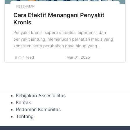
KESEHATAN
Cara Efektif Menangani Penyakit
Kronis
Penyakit kronis, seperti diabetes, hipertensi, dan
penyakit jantung, memerlukan perhatian medis yang
konsisten serta perubahan gaya hidup yang
signifikan. Mengelola penyakit kronis dengan bijak
6 min read
Mar 01, 2025
berarti tidak hanya bergantung pada pengobatan,
tetapi juga pada pencegahan dan pengaturan pola
hidup sehat. Misalnya, penderita diabetes perlu
menjaga kadar gula darah dengan diet terkontrol dan
rutin berolahraga, sementara penderita […]
Kebijakan Aksesibilitas
Kontak
Pedoman Komunitas
Tentang