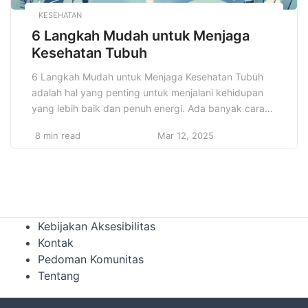
KESEHATAN
6 Langkah Mudah untuk Menjaga
Kesehatan Tubuh
6 Langkah Mudah untuk Menjaga Kesehatan Tubuh
adalah hal yang penting untuk menjalani kehidupan
yang lebih baik dan penuh energi. Ada banyak cara
yang bisa dilakukan untuk menjaga kesehatan tubuh
8 min read
Mar 12, 2025
secara optimal, dan salah satu cara terbaik adalah
dengan menerapkan langkah-langkah sederhana
yang dapat dilakukan sehari-hari. Berikut adalah 6
langkah mudah yang bisa Anda coba […]
Kebijakan Aksesibilitas
Kontak
Pedoman Komunitas
Tentang