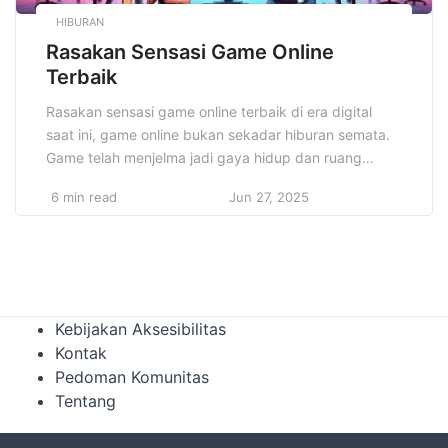
HIBURAN
Rasakan Sensasi Game Online
Terbaik
Rasakan sensasi game online terbaik di era digital
saat ini, game online bukan sekadar hiburan semata.
Game telah menjelma jadi gaya hidup dan ruang
ekspresi tanpa batas bagi berbagai kalangan, dari
6 min read
Jun 27, 2025
anak muda hingga orang dewasa. Dengan koneksi
internet yang semakin cepat dan perangkat yang
semakin canggih, pengalaman bermain kini jadi lebih
imersif dan interaktif […]
Kebijakan Aksesibilitas
Kontak
Pedoman Komunitas
Tentang