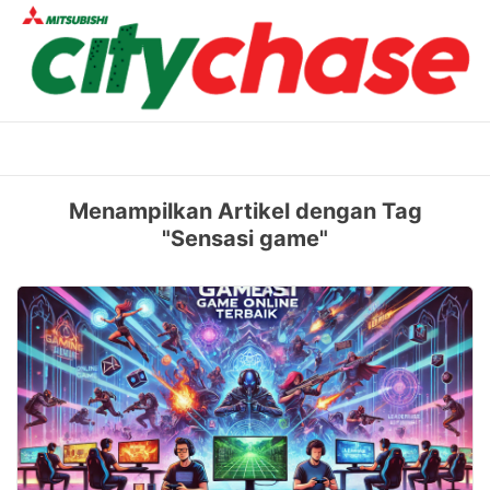
Skip
to
content
Menampilkan Artikel dengan Tag
"Sensasi game"