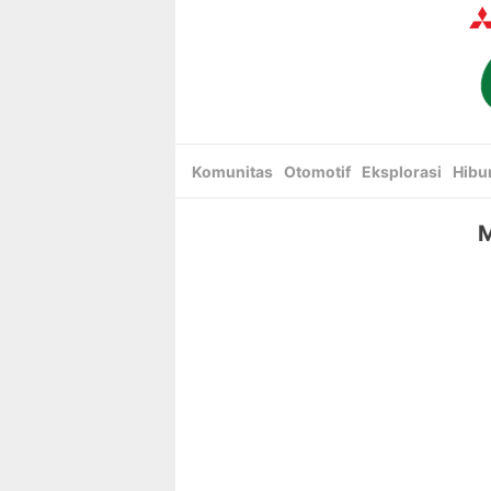
Skip
to
content
Komunitas
Otomotif
Eksplorasi
Hibu
M