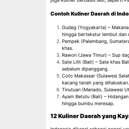
juga kuliner berbasis laut, sepert
Contoh Kuliner Daerah di Ind
Gudeg (Yogyakarta) – Makana
hingga bertekstur lembut dan 
Pempek (Palembang, Sumatera 
khas.
Rawon (Jawa Timur) – Sup da
Sate Lilit (Bali) – Sate khas 
sebelum dipanggang.
Coto Makassa
r (Sulawesi Sel
kacang tanah yang dihaluskan.
Tinutuan (Manado, Sulawesi Ut
Ayam Betutu (Bali) – Hidanga
hingga bumbu meresap.
12 Kuliner Daerah yang Ka