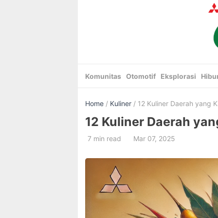
Skip
to
content
Komunitas
Otomotif
Eksplorasi
Hibu
Home
/
Kuliner
/ 12 Kuliner Daerah yang
12 Kuliner Daerah ya
7 min read
Mar 07, 2025