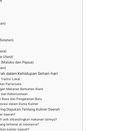
ah
tan)
Selatan)
ara)
ra Utara)
g (Maluku dan Papua)
tan)
rah dalam Kehidupan Sehari-hari
 Tradisi Lokal
dan Pariwisata
ngan Makanan Berbahan Alami
l dan Kebersamaan
 Rasa dan Pengalaman Baru
novasi dalam Dunia Kuliner
ing Diajukan Tentang Kuliner Daerah
er daerah?
h unik dibandingkan makanan lainnya?
ang terkenal di Indonesia?
ikan kuliner daerah?