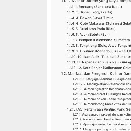
12 Kuliner Daerah yang Kaya Remp
1. Rendang (Sumatera Barat)
2. Gudeg (Yogyakarta)
3. Rawon (Jawa Timur)
4. Coto Makassar (Sulawesi Sela
5. Gulai Ikan Patin (Riau)
6. Ayam Betutu (Bali)
7. Pempek (Palembang, Sumatera 
8. Tengkleng (Solo, Jawa Tengah)
9. Tinutuan (Manado, Sulawesi Ut
10. Ikan Arsik (Tapanuli, Sumate
11. Papeda dan Kuah Ikan Kunin
12. Soto Banjar (Kalimantan Sela
Manfaat dan Pengaruh Kuliner Dae
1. Menjaga Identitas Budaya dan
2. Meningkatkan Perekonomian 
3. Meningkatkan Kesehatan de
4. Mempererat Hubungan Sosia
5. Memberikan Keanekaragaman
6. Mendorong Kreativitas dan I
FAQ: Pertanyaan Penting yang Ser
Apa yang dimaksud dengan kulin
Apa yang membuat kuliner daera
Apa saja contoh kuliner daerah y
Mengapa penting untuk melestar