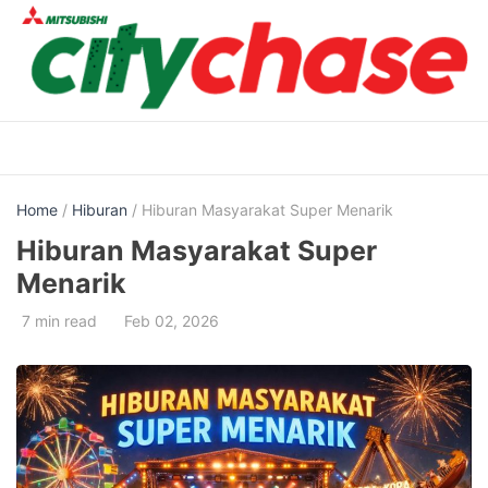
Skip
to
content
Home
/
Hiburan
/ Hiburan Masyarakat Super Menarik
Hiburan Masyarakat Super
Menarik
7 min read
Feb 02, 2026