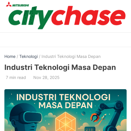
Skip
to
content
Home
/
Teknologi
/ Industri Teknologi Masa Depan
Industri Teknologi Masa Depan
7 min read
Nov 28, 2025