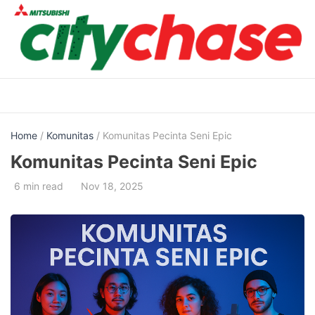
Skip
to
content
Home
/
Komunitas
/ Komunitas Pecinta Seni Epic
Komunitas Pecinta Seni Epic
6 min read
Nov 18, 2025