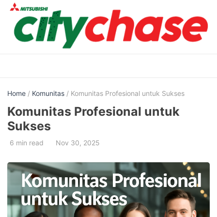
Skip
to
content
Home
/
Komunitas
/ Komunitas Profesional untuk Sukses
Komunitas Profesional untuk
Sukses
6 min read
Nov 30, 2025