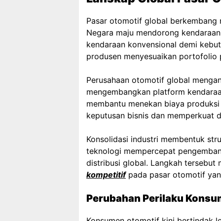
Pasar otomotif global berkembang me
Negara maju mendorong kendaraan li
kendaraan konvensional demi kebutu
produsen menyesuaikan portofolio p
Perusahaan otomotif global mengand
mengembangkan platform kendaraan 
membantu menekan biaya produksi s
keputusan bisnis dan memperkuat da
Konsolidasi industri membentuk stru
teknologi mempercepat pengembang
distribusi global. Langkah tersebu
kompetitif
pada pasar otomotif yan
Perubahan Perilaku Konsu
Konsumen otomotif kini bertindak 