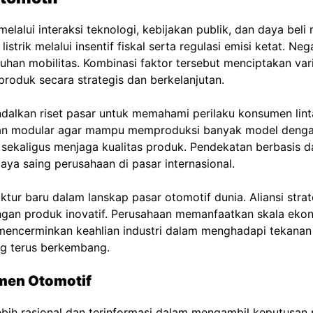
lalui interaksi teknologi, kebijakan publik, dan daya beli
strik melalui insentif fiskal serta regulasi emisi ketat. 
han mobilitas. Kombinasi faktor tersebut menciptakan var
roduk secara strategis dan berkelanjutan.
alkan riset pasar untuk memahami perilaku konsumen lint
modular agar mampu memproduksi banyak model dengan efi
ekaligus menjaga kualitas produk. Pendekatan berbasis d
ya saing perusahaan di pasar internasional.
ktur baru dalam lanskap pasar otomotif dunia. Aliansi strat
an produk inovatif. Perusahaan memanfaatkan skala ekon
t mencerminkan keahlian industri dalam menghadapi tekanan
g terus berkembang.
men Otomotif
lebih rasional dan terinformasi dalam mengambil keputus