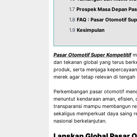
1.7
Prospek Masa Depan Pas
1.8
FAQ : Pasar Otomotif Sup
1.9
Kesimpulan
Pasar Otomotif Super Kompetitif
me
dan tekanan global yang terus berk
produk, serta menjaga kepercayaan p
merek agar tetap relevan di tengah
Perkembangan pasar otomotif mence
menuntut kendaraan aman, efisien, d
transparansi mampu membangun repu
sekaligus memperkuat daya saing reg
nasional berkelanjutan.
Lanskap Global Pasar O