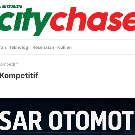
ran
Teknologi
Kesehatan
Kuliner
ompetitif
Kompetitif