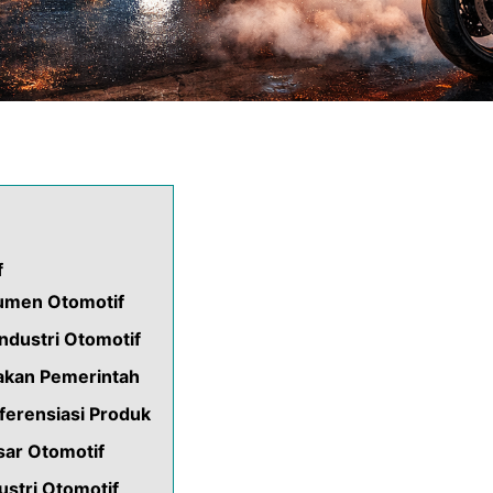
f
umen Otomotif
Industri Otomotif
jakan Pemerintah
ferensiasi Produk
sar Otomotif
ustri Otomotif