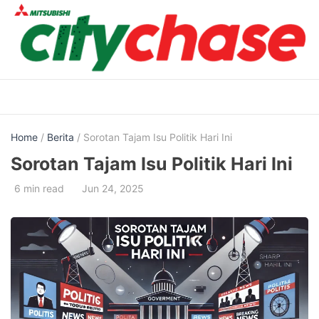
Skip
to
content
Home
/
Berita
/ Sorotan Tajam Isu Politik Hari Ini
Sorotan Tajam Isu Politik Hari Ini
6 min read
Jun 24, 2025