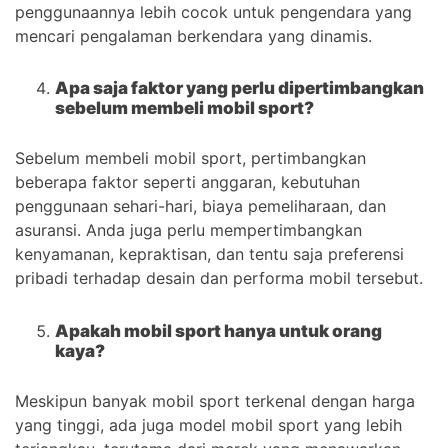
penggunaannya lebih cocok untuk pengendara yang
mencari pengalaman berkendara yang dinamis.
Apa saja faktor yang perlu dipertimbangkan
sebelum membeli mobil sport?
Sebelum membeli mobil sport, pertimbangkan
beberapa faktor seperti anggaran, kebutuhan
penggunaan sehari-hari, biaya pemeliharaan, dan
asuransi. Anda juga perlu mempertimbangkan
kenyamanan, kepraktisan, dan tentu saja preferensi
pribadi terhadap desain dan performa mobil tersebut.
Apakah mobil sport hanya untuk orang
kaya?
Meskipun banyak mobil sport terkenal dengan harga
yang tinggi, ada juga model mobil sport yang lebih