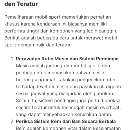
dan Teratur
Pemeliharaan mobil sport memerlukan perhatian
khusus karena kendaraan ini biasanya memiliki
performa tinggi dan komponen yang lebih canggih.
Berikut adalah beberapa cara untuk merawat mobil
sport dengan baik dan teratur:
Perawatan Rutin Mesin dan Sistem Pendingin
Mesin adalah jantung dari mobil sport, dan
penting untuk memastikan bahwa mesin
berfungsi optimal. Lakukan pengecekan rutin
terhadap level oli mesin dan pastikan oli diganti
sesuai jadwal yang dianjurkan oleh pabrikan.
Selain itu, sistem pendingin juga perlu diperiksa
secara teratur untuk mencegah mesin overheat,
yang dapat menyebabkan kerusakan parah.
Periksa Sistem Rem dan Ban Secara Berkala
Rem adalah komponen vital dalam keselamatan