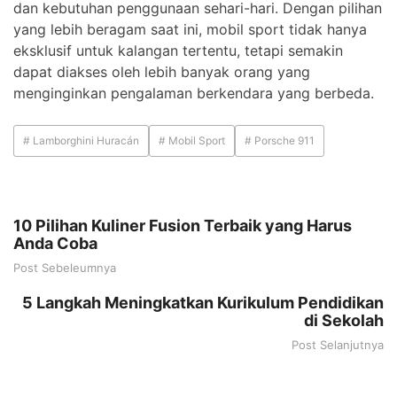
dan kebutuhan penggunaan sehari-hari. Dengan pilihan
yang lebih beragam saat ini, mobil sport tidak hanya
eksklusif untuk kalangan tertentu, tetapi semakin
dapat diakses oleh lebih banyak orang yang
menginginkan pengalaman berkendara yang berbeda.
# Lamborghini Huracán
# Mobil Sport
# Porsche 911
10 Pilihan Kuliner Fusion Terbaik yang Harus
Anda Coba
Post Sebeleumnya
5 Langkah Meningkatkan Kurikulum Pendidikan
di Sekolah
Post Selanjutnya