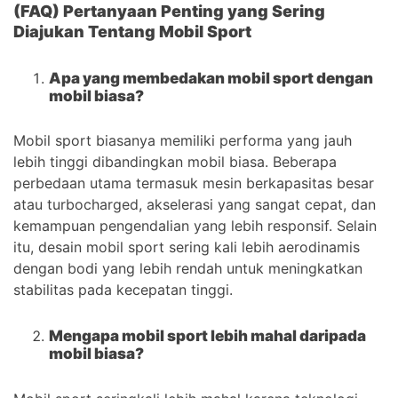
(FAQ) Pertanyaan Penting yang Sering
Diajukan Tentang Mobil Sport
Apa yang membedakan mobil sport dengan
mobil biasa?
Mobil sport biasanya memiliki performa yang jauh
lebih tinggi dibandingkan mobil biasa. Beberapa
perbedaan utama termasuk mesin berkapasitas besar
atau turbocharged, akselerasi yang sangat cepat, dan
kemampuan pengendalian yang lebih responsif. Selain
itu, desain mobil sport sering kali lebih aerodinamis
dengan bodi yang lebih rendah untuk meningkatkan
stabilitas pada kecepatan tinggi.
Mengapa mobil sport lebih mahal daripada
mobil biasa?