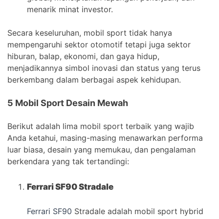
menarik minat investor.
Secara keseluruhan, mobil sport tidak hanya
mempengaruhi sektor otomotif tetapi juga sektor
hiburan, balap, ekonomi, dan gaya hidup,
menjadikannya simbol inovasi dan status yang terus
berkembang dalam berbagai aspek kehidupan.
5 Mobil Sport Desain Mewah
Berikut adalah lima mobil sport terbaik yang wajib
Anda ketahui, masing-masing menawarkan performa
luar biasa, desain yang memukau, dan pengalaman
berkendara yang tak tertandingi:
Ferrari SF90 Stradale
Ferrari SF90
Stradale adalah mobil sport hybrid