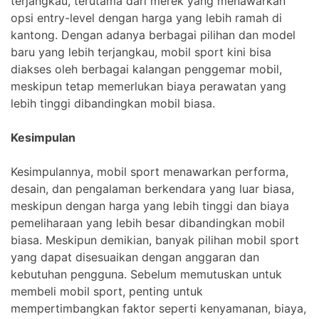
terjangkau, terutama dari merek yang menawarkan
opsi entry-level dengan harga yang lebih ramah di
kantong. Dengan adanya berbagai pilihan dan model
baru yang lebih terjangkau, mobil sport kini bisa
diakses oleh berbagai kalangan penggemar mobil,
meskipun tetap memerlukan biaya perawatan yang
lebih tinggi dibandingkan mobil biasa.
Kesimpulan
Kesimpulannya, mobil sport menawarkan performa,
desain, dan pengalaman berkendara yang luar biasa,
meskipun dengan harga yang lebih tinggi dan biaya
pemeliharaan yang lebih besar dibandingkan mobil
biasa. Meskipun demikian, banyak pilihan mobil sport
yang dapat disesuaikan dengan anggaran dan
kebutuhan pengguna. Sebelum memutuskan untuk
membeli mobil sport, penting untuk
mempertimbangkan faktor seperti kenyamanan, biaya,