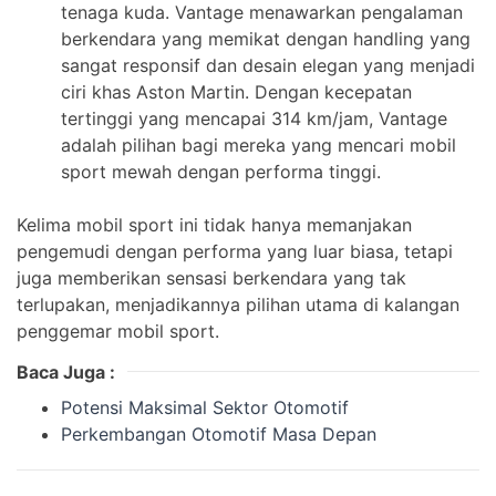
tenaga kuda. Vantage menawarkan pengalaman
berkendara yang memikat dengan handling yang
sangat responsif dan desain elegan yang menjadi
ciri khas Aston Martin. Dengan kecepatan
tertinggi yang mencapai 314 km/jam, Vantage
adalah pilihan bagi mereka yang mencari mobil
sport mewah dengan performa tinggi.
Kelima mobil sport ini tidak hanya memanjakan
pengemudi dengan performa yang luar biasa, tetapi
juga memberikan sensasi berkendara yang tak
terlupakan, menjadikannya pilihan utama di kalangan
penggemar mobil sport.
Baca Juga :
Potensi Maksimal Sektor Otomotif
Perkembangan Otomotif Masa Depan