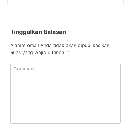
Tinggalkan Balasan
Alamat email Anda tidak akan dipublikasikan.
Ruas yang wajib ditandai
*