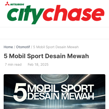
Skip
to
content
Home
/
Otomotif
/ 5 Mobil Sport Desain Mewah
5 Mobil Sport Desain Mewah
7 min read
Feb 18, 2025