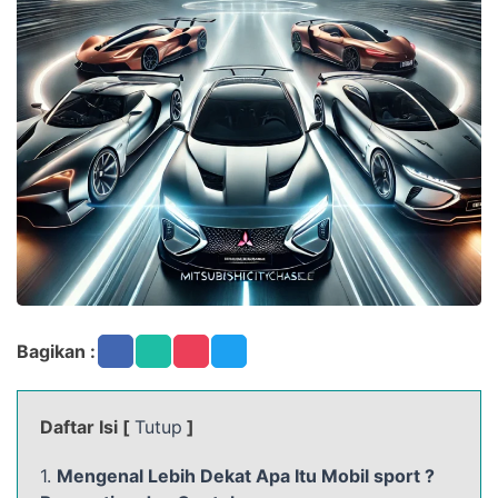
Bagikan :
Daftar Isi [
Tutup
]
1.
Mengenal Lebih Dekat Apa Itu Mobil sport ?