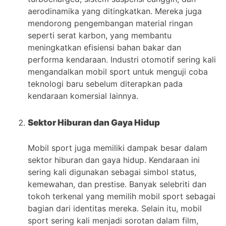
aerodinamika yang ditingkatkan. Mereka juga
mendorong pengembangan material ringan
seperti serat karbon, yang membantu
meningkatkan efisiensi bahan bakar dan
performa kendaraan. Industri otomotif sering kali
mengandalkan mobil sport untuk menguji coba
teknologi baru sebelum diterapkan pada
kendaraan komersial lainnya.
Sektor Hiburan dan Gaya Hidup
Mobil sport juga memiliki dampak besar dalam
sektor hiburan dan gaya hidup. Kendaraan ini
sering kali digunakan sebagai simbol status,
kemewahan, dan prestise. Banyak selebriti dan
tokoh terkenal yang memilih mobil sport sebagai
bagian dari identitas mereka. Selain itu, mobil
sport sering kali menjadi sorotan dalam film,