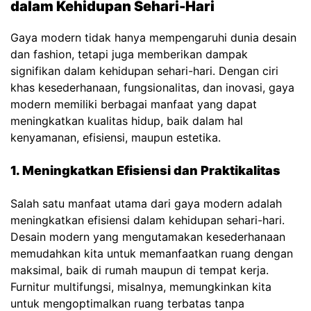
dalam Kehidupan Sehari-Hari
Gaya modern tidak hanya mempengaruhi dunia desain
dan fashion, tetapi juga memberikan dampak
signifikan dalam kehidupan sehari-hari. Dengan ciri
khas kesederhanaan, fungsionalitas, dan inovasi, gaya
modern memiliki berbagai manfaat yang dapat
meningkatkan kualitas hidup, baik dalam hal
kenyamanan, efisiensi, maupun estetika.
1. Meningkatkan Efisiensi dan Praktikalitas
Salah satu manfaat utama dari gaya modern adalah
meningkatkan efisiensi dalam kehidupan sehari-hari.
Desain modern yang mengutamakan kesederhanaan
memudahkan kita untuk memanfaatkan ruang dengan
maksimal, baik di rumah maupun di tempat kerja.
Furnitur multifungsi, misalnya, memungkinkan kita
untuk mengoptimalkan ruang terbatas tanpa