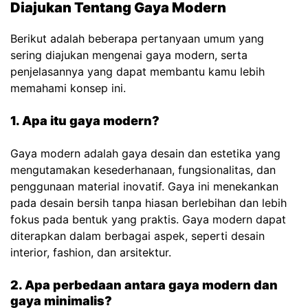
Diajukan Tentang Gaya Modern
Berikut adalah beberapa pertanyaan umum yang
sering diajukan mengenai gaya modern, serta
penjelasannya yang dapat membantu kamu lebih
memahami konsep ini.
1. Apa itu gaya modern?
Gaya modern adalah gaya desain dan estetika yang
mengutamakan kesederhanaan, fungsionalitas, dan
penggunaan material inovatif. Gaya ini menekankan
pada desain bersih tanpa hiasan berlebihan dan lebih
fokus pada bentuk yang praktis. Gaya modern dapat
diterapkan dalam berbagai aspek, seperti desain
interior, fashion, dan arsitektur.
2. Apa perbedaan antara gaya modern dan
gaya minimalis?