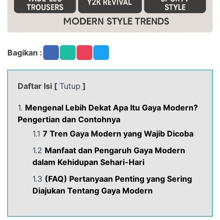
Bagikan :
Daftar Isi [
Tutup
]
1.
Mengenal Lebih Dekat Apa Itu Gaya Modern?
Pengertian dan Contohnya
1.1
7 Tren Gaya Modern yang Wajib Dicoba
1.2
Manfaat dan Pengaruh Gaya Modern
dalam Kehidupan Sehari-Hari
1.3
(FAQ) Pertanyaan Penting yang Sering
Diajukan Tentang Gaya Modern