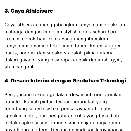
3. Gaya Athleisure
Gaya athleisure menggabungkan kenyamanan pakaian
olahraga dengan tampilan stylish untuk sehari-hari.
Tren ini cocok bagi kamu yang mengutamakan
kenyamanan namun tetap ingin tampil keren. Jogger
pants, hoodie, dan sneakers adalah pilihan utama
dalam gaya ini yang bisa dipakai baik di rumah, gym,
atau hangout.
4. Desain Interior dengan Sentuhan Teknologi
Penggunaan teknologi dalam desain interior semakin
populer. Rumah pintar dengan perangkat yang
terhubung seperti sistem pencahayaan otomatis,
speaker pintar, dan pengaturan suhu yang bisa diatur
melalui aplikasi smartphone kini menjadi bagian dari
gaya hidup modern. Tren ini memadukan kenyamanan