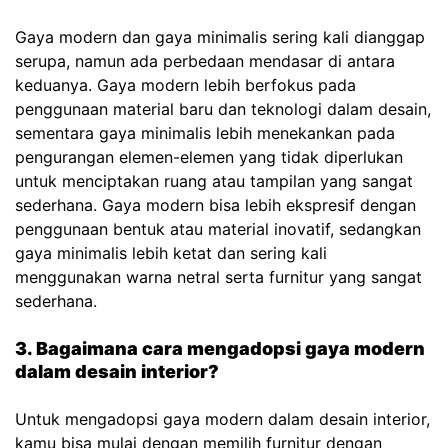
Gaya modern dan gaya minimalis sering kali dianggap
serupa, namun ada perbedaan mendasar di antara
keduanya. Gaya modern lebih berfokus pada
penggunaan material baru dan teknologi dalam desain,
sementara gaya minimalis lebih menekankan pada
pengurangan elemen-elemen yang tidak diperlukan
untuk menciptakan ruang atau tampilan yang sangat
sederhana. Gaya modern bisa lebih ekspresif dengan
penggunaan bentuk atau material inovatif, sedangkan
gaya minimalis lebih ketat dan sering kali
menggunakan warna netral serta furnitur yang sangat
sederhana.
3. Bagaimana cara mengadopsi gaya modern
dalam desain interior?
Untuk mengadopsi gaya modern dalam desain interior,
kamu bisa mulai dengan memilih furnitur dengan