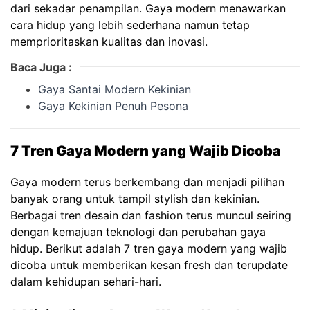
dari sekadar penampilan. Gaya modern menawarkan
cara hidup yang lebih sederhana namun tetap
memprioritaskan kualitas dan inovasi.
Baca Juga :
Gaya Santai Modern Kekinian
Gaya Kekinian Penuh Pesona
7 Tren Gaya Modern yang Wajib Dicoba
Gaya modern terus berkembang dan menjadi pilihan
banyak orang untuk tampil stylish dan kekinian.
Berbagai tren desain dan fashion terus muncul seiring
dengan kemajuan teknologi dan perubahan gaya
hidup. Berikut adalah 7 tren gaya modern yang wajib
dicoba untuk memberikan kesan fresh dan terupdate
dalam kehidupan sehari-hari.