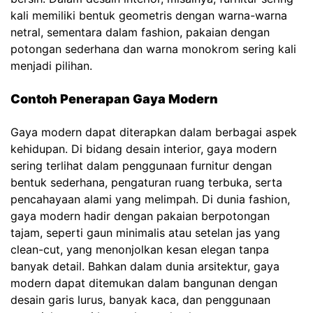
kali memiliki bentuk geometris dengan warna-warna
netral, sementara dalam fashion, pakaian dengan
potongan sederhana dan warna monokrom sering kali
menjadi pilihan.
Contoh Penerapan Gaya Modern
Gaya modern dapat diterapkan dalam berbagai aspek
kehidupan. Di bidang desain interior, gaya modern
sering terlihat dalam penggunaan furnitur dengan
bentuk sederhana, pengaturan ruang terbuka, serta
pencahayaan alami yang melimpah. Di dunia fashion,
gaya modern hadir dengan pakaian berpotongan
tajam, seperti gaun minimalis atau setelan jas yang
clean-cut, yang menonjolkan kesan elegan tanpa
banyak detail. Bahkan dalam dunia arsitektur, gaya
modern dapat ditemukan dalam bangunan dengan
desain garis lurus, banyak kaca, dan penggunaan