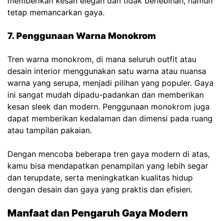
memberikan kesan elegan dan tidak berlebihan, namun
tetap memancarkan gaya.
7. Penggunaan Warna Monokrom
Tren warna monokrom, di mana seluruh outfit atau
desain interior menggunakan satu warna atau nuansa
warna yang serupa, menjadi pilihan yang populer. Gaya
ini sangat mudah dipadu-padankan dan memberikan
kesan sleek dan modern. Penggunaan monokrom juga
dapat memberikan kedalaman dan dimensi pada ruang
atau tampilan pakaian.
Dengan mencoba beberapa tren gaya modern di atas,
kamu bisa mendapatkan penampilan yang lebih segar
dan terupdate, serta meningkatkan kualitas hidup
dengan desain dan gaya yang praktis dan efisien.
Manfaat dan Pengaruh Gaya Modern