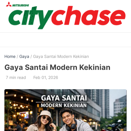
Skip
to
content
Home
/
Gaya
/ Gaya Santai Modern Kekinian
Gaya Santai Modern Kekinian
7 min read
Feb 01, 2026