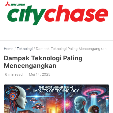
Skip
to
content
Home
/
Teknologi
/ Dampak Teknologi Paling Mencengangkan
Dampak Teknologi Paling
Mencengangkan
6 min read
Mei 14, 2025