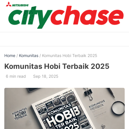
Skip
to
content
Home
/
Komunitas
/ Komunitas Hobi Terbaik 2025
Komunitas Hobi Terbaik 2025
6 min read
Sep 18, 2025