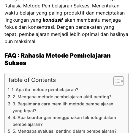
Rahasia Metode Pembelajaran Sukses,
Menentukan
waktu belajar yang paling produktif dan menciptakan
lingkungan yang
kondusif
akan membantu menjaga
fokus dan konsentrasi. Dengan pendekatan yang
tepat, pembelajaran menjadi lebih optimal dan hasilnya
pun maksimal.
FAQ :
Rahasia Metode Pembelajaran
Sukses
Table of Contents
1. Apa itu metode pembelajaran?
2. Mengapa metode pembelajaran aktif penting?
3. Bagaimana cara memilih metode pembelajaran
yang tepat?
4. Apa keuntungan menggunakan teknologi dalam
pembelajaran?
5. Mengapa evaluasi penting dalam pembelajaran?