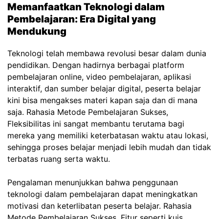
Memanfaatkan Teknologi dalam
Pembelajaran: Era Digital yang
Mendukung
Teknologi telah membawa revolusi besar dalam dunia
pendidikan. Dengan hadirnya berbagai platform
pembelajaran online, video pembelajaran, aplikasi
interaktif, dan sumber belajar digital, peserta belajar
kini bisa mengakses materi kapan saja dan di mana
saja.
Rahasia Metode Pembelajaran Sukses,
Fleksibilitas ini sangat membantu terutama bagi
mereka yang memiliki keterbatasan waktu atau lokasi,
sehingga proses belajar menjadi lebih mudah dan tidak
terbatas ruang serta waktu.
Pengalaman menunjukkan bahwa penggunaan
teknologi dalam pembelajaran dapat meningkatkan
motivasi dan keterlibatan peserta belajar.
Rahasia
Metode Pembelajaran Sukses,
Fitur seperti kuis