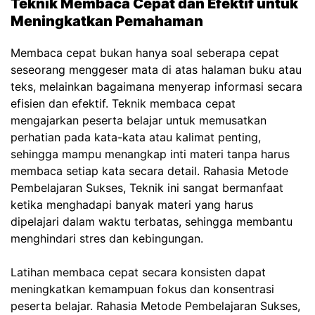
Teknik Membaca Cepat dan Efektif untuk
Meningkatkan Pemahaman
Membaca cepat bukan hanya soal seberapa cepat
seseorang menggeser mata di atas halaman buku atau
teks, melainkan bagaimana menyerap informasi secara
efisien dan efektif. Teknik membaca cepat
mengajarkan peserta belajar untuk memusatkan
perhatian pada kata-kata atau kalimat penting,
sehingga mampu menangkap inti materi tanpa harus
membaca setiap kata secara detail.
Rahasia Metode
Pembelajaran Sukses,
Teknik ini sangat bermanfaat
ketika menghadapi banyak materi yang harus
dipelajari dalam waktu terbatas, sehingga membantu
menghindari stres dan kebingungan.
Latihan membaca cepat secara konsisten dapat
meningkatkan kemampuan fokus dan konsentrasi
peserta belajar.
Rahasia Metode Pembelajaran Sukses,