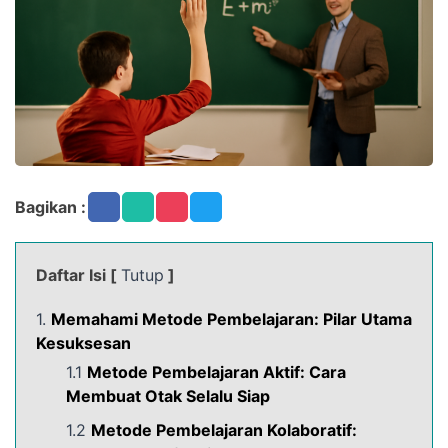
Bagikan :
Daftar Isi [
Tutup
]
1.
Memahami Metode Pembelajaran: Pilar Utama
Kesuksesan
1.1
Metode Pembelajaran Aktif: Cara
Membuat Otak Selalu Siap
1.2
Metode Pembelajaran Kolaboratif: